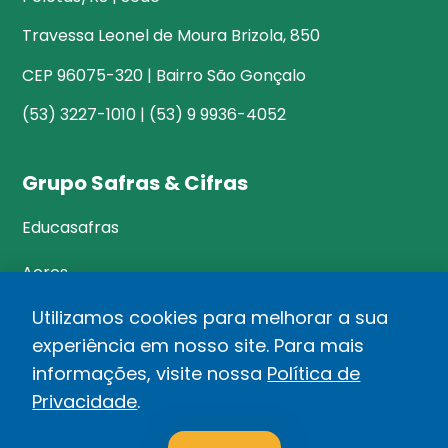
Travessa Leonel de Moura Brizola, 850
CEP 96075-320 | Bairro São Gonçalo
(53) 3227-1010 | (53) 9 9936-4052
Grupo Safras & Cifras
Educasafras
Acres
Utilizamos cookies para melhorar a sua
experiência em nosso site. Para mais
©Safras&Cifras
informações, visite nossa
Política de
Relatório de Transparência Salarial
Privacidade
.
1
Política de privacidade