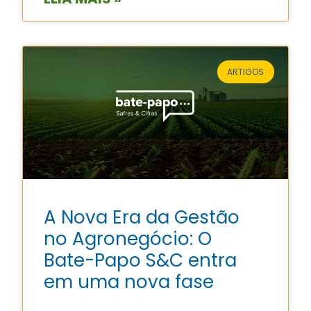
ARTIGOS
A Nova Era da Gestão
no Agronegócio: O
Bate-Papo S&C entra
em uma nova fase