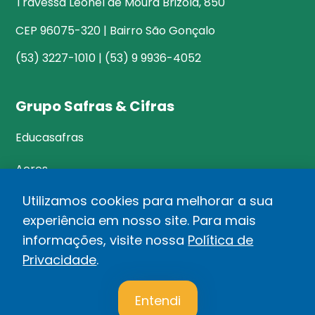
Travessa Leonel de Moura Brizola, 850
CEP 96075-320 | Bairro São Gonçalo
(53) 3227-1010 | (53) 9 9936-4052
Grupo Safras & Cifras
Educasafras
Acres
Utilizamos cookies para melhorar a sua
experiência em nosso site. Para mais
©Safras&Cifras
informações, visite nossa
Política de
Relatório de Transparência Salarial
Privacidade
.
1
Política de privacidade
Entendi