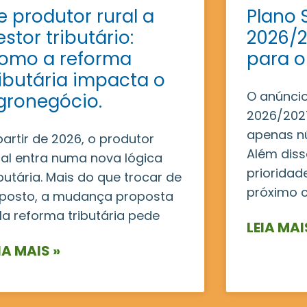
e produtor rural a
Plano 
estor tributário:
2026/2
omo a reforma
para o
ributária impacta o
O anúncio
gronegócio.
2026/2027
apenas n
partir de 2026, o produtor
Além disso
ral entra numa nova lógica
prioridad
ibutária. Mais do que trocar de
próximo c
posto, a mudança proposta
la reforma tributária pede
LEIA MAI
IA MAIS »