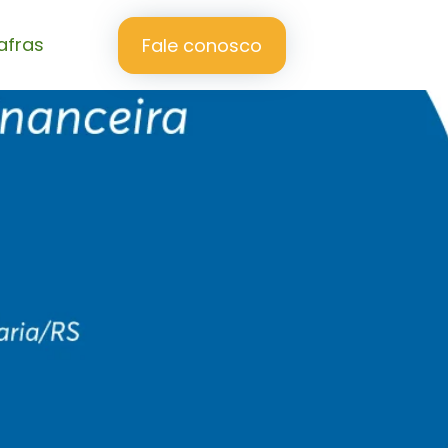
afras
Fale conosco