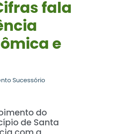
ifras fala
ência
nômica e
nto Sucessório
poimento do
cípio de Santa
ncia com a