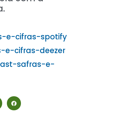
a.
s-e-cifras-spotify
s-e-cifras-deezer
cast-safras-e-