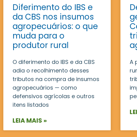
Diferimento do IBS e
D
da CBS nos insumos
g
agropecuários: o que
C
muda para o
t
produtor rural
a
O diferimento do IBS e da CBS
A 
adia o recolhimento desses
ru
tributos na compra de insumos
tr
agropecuários — como
im
defensivos agrícolas e outros
pe
itens listados
LE
LEIA MAIS »