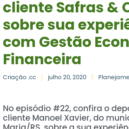
cliente Safras & C
sobre sua experi
com Gestão Eco
Financeira
Criação .cc
julho 20, 2020
Planejame
No episódio #22, confira o de
cliente Manoel Xavier, do muni
Maria/RS, sobre a sua experiê