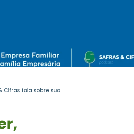
& Cifras fala sobre sua
a
er,