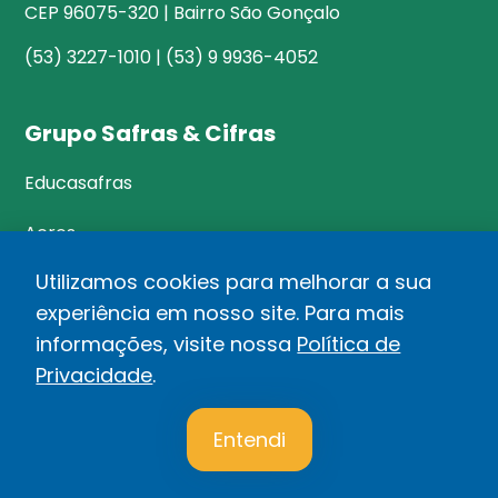
CEP 96075-320 | Bairro São Gonçalo
(53) 3227-1010 | (53) 9 9936-4052
Grupo Safras & Cifras
Educasafras
Acres
Utilizamos cookies para melhorar a sua
experiência em nosso site. Para mais
©Safras&Cifras
informações, visite nossa
Política de
Relatório de Transparência Salarial
Privacidade
.
1
Política de privacidade
Entendi
Desenvolvido por