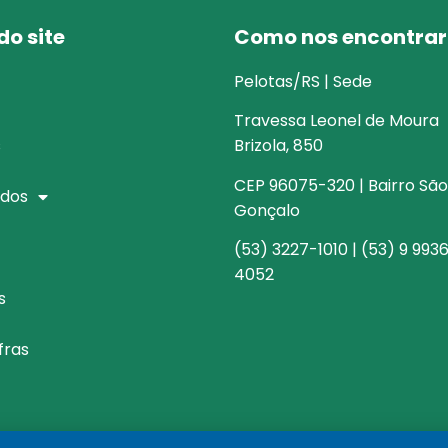
o site
Como nos encontrar
Pelotas/RS | Sede
Travessa Leonel de Moura
s
Brizola, 850
CEP 96075-320 | Bairro São
dos
Gonçalo
(53) 3227-1010 | (53) 9 993
4052
s
fras