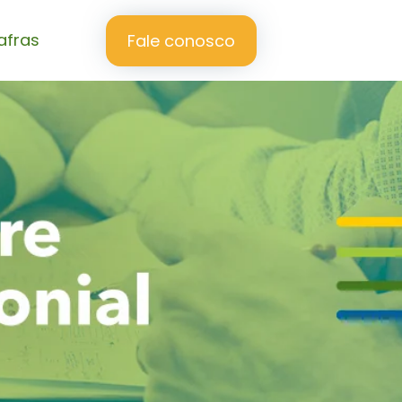
afras
Fale conosco