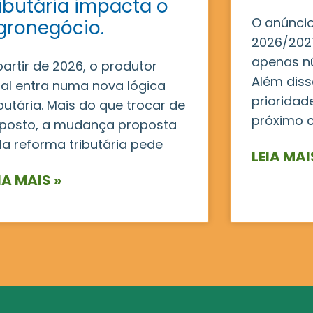
ributária impacta o
O anúncio
gronegócio.
2026/2027
apenas n
partir de 2026, o produtor
Além disso
ral entra numa nova lógica
prioridad
ibutária. Mais do que trocar de
próximo c
posto, a mudança proposta
la reforma tributária pede
LEIA MAI
IA MAIS »