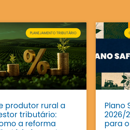
PLANEJAMENTO TRIBUTÁRIO
e produtor rural a
Plano 
estor tributário:
2026/2
omo a reforma
para o