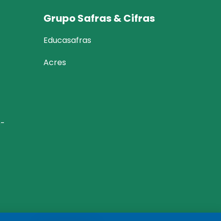
Grupo Safras & Cifras
Educasafras
Acres
6-