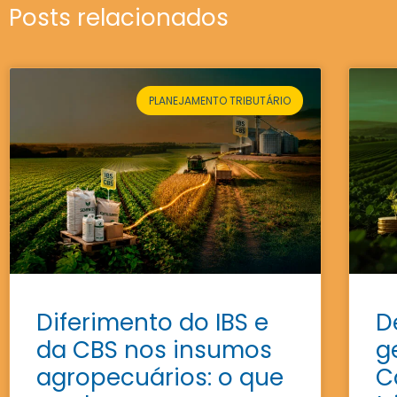
Posts relacionados
PLANEJAMENTO TRIBUTÁRIO
Diferimento do IBS e
D
da CBS nos insumos
g
agropecuários: o que
C