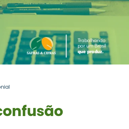
nial
confusão