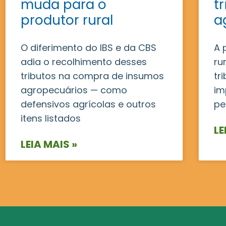
muda para o
t
produtor rural
a
O diferimento do IBS e da CBS
A 
adia o recolhimento desses
ru
tributos na compra de insumos
tr
agropecuários — como
im
defensivos agrícolas e outros
pe
itens listados
LE
LEIA MAIS »