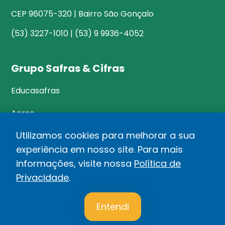
CEP 96075-320 | Bairro São Gonçalo
(53) 3227-1010 | (53) 9 9936-4052
Grupo Safras & Cifras
Educasafras
Acres
Utilizamos cookies para melhorar a sua
experiência em nosso site. Para mais
©Safras&Cifras
informações, visite nossa
Política de
Relatório de Transparência Salarial
Privacidade
.
1
Política de privacidade
Entendi
Desenvolvido por