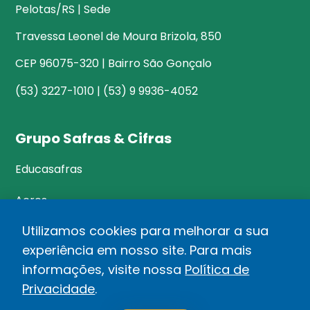
Pelotas/RS | Sede
Travessa Leonel de Moura Brizola, 850
CEP 96075-320 | Bairro São Gonçalo
(53) 3227-1010 | (53) 9 9936-4052
Grupo Safras & Cifras
Educasafras
Acres
Utilizamos cookies para melhorar a sua
experiência em nosso site. Para mais
©Safras&Cifras
informações, visite nossa
Política de
Relatório de Transparência Salarial
Privacidade
.