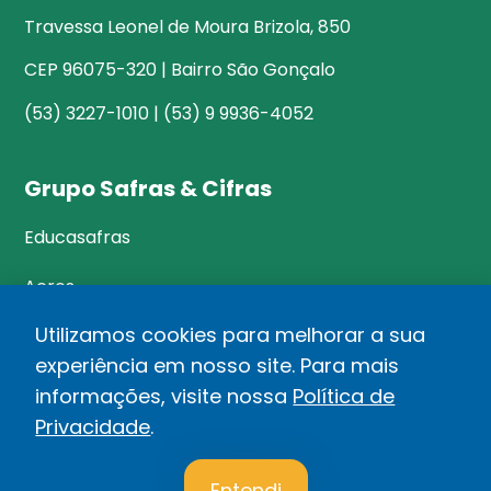
Travessa Leonel de Moura Brizola, 850
CEP 96075-320 | Bairro São Gonçalo
(53) 3227-1010 | (53) 9 9936-4052
Grupo Safras & Cifras
Educasafras
Acres
Utilizamos cookies para melhorar a sua
experiência em nosso site. Para mais
©Safras&Cifras
informações, visite nossa
Política de
Relatório de Transparência Salarial
Privacidade
.
1
Política de privacidade
Entendi