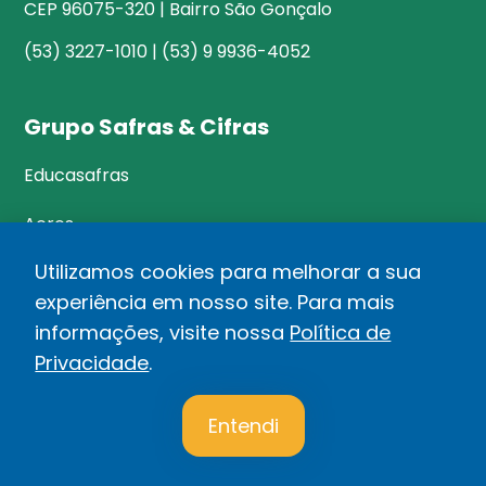
CEP 96075-320 | Bairro São Gonçalo
(53) 3227-1010 | (53) 9 9936-4052
Grupo Safras & Cifras
Educasafras
Acres
Utilizamos cookies para melhorar a sua
experiência em nosso site. Para mais
©Safras&Cifras
informações, visite nossa
Política de
Relatório de Transparência Salarial
Privacidade
.
1
Política de privacidade
Entendi
Desenvolvido por