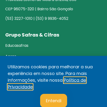
CEP 96075-320 | Bairro São Gonçalo
(53) 3227-1010 | (53) 9 9936-4052
Grupo Safras & Cifras
Educasafras
Acres
Utilizamos cookies para melhorar a sua
experiência em nosso site. Para mais
©Safras&Cifras
informações, visite nossa
Política de
Relatório de Transparência Salarial
Privacidade
.
1
Política de privacidade
Entendi
Desenvolvido por