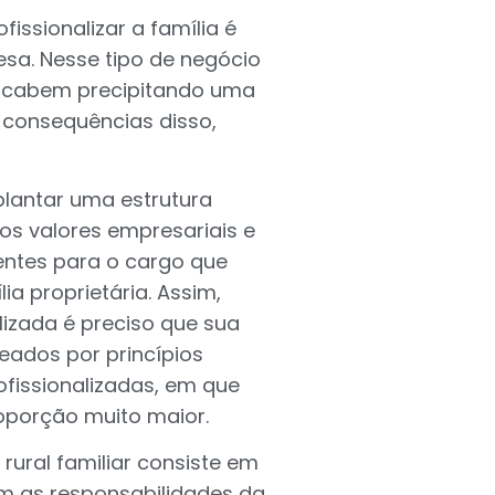
issionalizar a família é
resa. Nesse tipo de negócio
s acabem precipitando uma
m consequências disso,
plantar uma estrutura
os valores empresariais e
entes para o cargo que
a proprietária. Assim,
izada é preciso que sua
eados por princípios
fissionalizadas, em que
oporção muito maior.
rural familiar consiste em
 as responsabilidades da