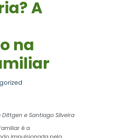
ria? A
ão na
miliar
gorized
 Dittgen e Santiago Silveira
amiliar é a
ando impulsionada pela