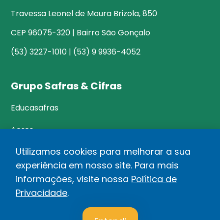
Travessa Leonel de Moura Brizola, 850
CEP 96075-320 | Bairro São Gonçalo
(53) 3227-1010 | (53) 9 9936-4052
Grupo Safras & Cifras
Educasafras
Acres
Utilizamos cookies para melhorar a sua
experiência em nosso site. Para mais
©Safras&Cifras
informações, visite nossa
Política de
Relatório de Transparência Salarial
Privacidade
.
1
Política de privacidade