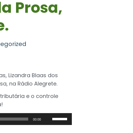
a Prosa,
e.
egorized
as, Lizandra Blaas dos
sa, na Rádio Alegrete.
ributária e o controle
a!
Use
00:00
as