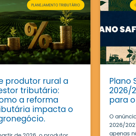
PLANEJAMENTO TRIBUTÁRIO
e produtor rural a
Plano 
estor tributário:
2026/2
omo a reforma
para o
ributária impacta o
O anúncio
gronegócio.
2026/2027
apenas n
partir de 2026, o produtor