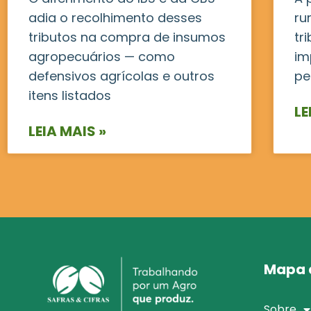
adia o recolhimento desses
ru
tributos na compra de insumos
tr
agropecuários — como
im
defensivos agrícolas e outros
pe
itens listados
LE
LEIA MAIS »
Mapa d
Sobre