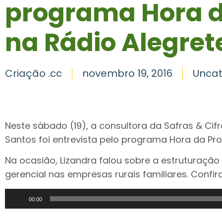
programa Hora d
na Rádio Alegret
Criação .cc
novembro 19, 2016
Uncat
Neste sábado (19), a consultora da Safras & Cifr
Santos foi entrevista pelo programa Hora da Pro
Na ocasião, Lizandra falou sobre a estruturação t
gerencial nas empresas rurais familiares. Confir
Tocador
00:00
de