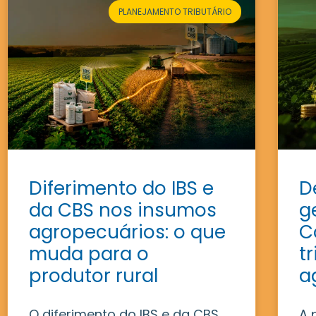
PLANEJAMENTO TRIBUTÁRIO
Diferimento do IBS e
D
da CBS nos insumos
g
agropecuários: o que
C
muda para o
t
produtor rural
a
O diferimento do IBS e da CBS
A 