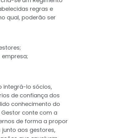
 cria-se um Regimento
abelecidas regras e
o qual, poderão ser
estores;
a empresa;
 integrá-lo sócios,
rios de confiança dos
lido conhecimento do
ê Gestor conte com a
ternos de forma a propor
 junto aos gestores,