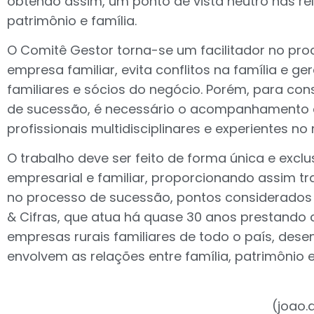
obtendo assim, um ponto de vista neutro nas r
patrimônio e família.
O Comitê Gestor torna-se um facilitador no pr
empresa familiar, evita conflitos na família e ge
familiares e sócios do negócio. Porém, para con
de sucessão, é necessário o acompanhamento 
profissionais multidisciplinares e experientes n
O trabalho deve ser feito de forma única e excl
empresarial e familiar, proporcionando assim t
no processo de sucessão, pontos considerados
& Cifras, que atua há quase 30 anos prestando c
empresas rurais familiares de todo o país, dese
envolvem as relações entre família, patrimônio 
(
joao.