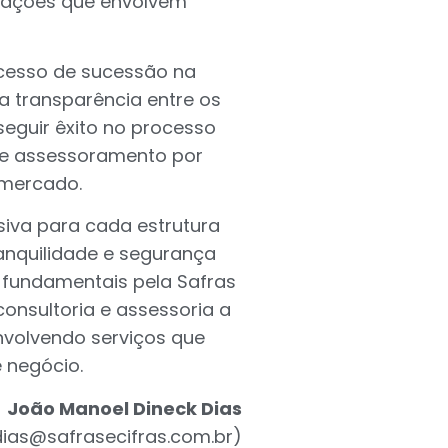
elações que envolvem
ocesso de sucessão na
ra transparência entre os
seguir êxito no processo
e assessoramento por
o mercado.
usiva para cada estrutura
ranquilidade e segurança
 fundamentais pela Safras
onsultoria e assessoria a
nvolvendo serviços que
e negócio.
João Manoel Dineck Dias
dias@safrasecifras.com.br
)