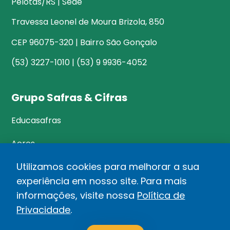
Pelotas/RS | Sede
Travessa Leonel de Moura Brizola, 850
CEP 96075-320 | Bairro São Gonçalo
(53) 3227-1010 | (53) 9 9936-4052
Grupo Safras & Cifras
Educasafras
Acres
Utilizamos cookies para melhorar a sua
experiência em nosso site. Para mais
©Safras&Cifras
informações, visite nossa
Política de
Relatório de Transparência Salarial
Privacidade
.
1