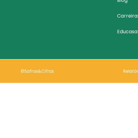
Blog
Carreira
Educasa
©Safras&Cifras
Relató