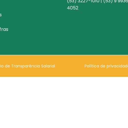
(53) 3227-1010 | (53) 9 993
4052
s
fras
rio de Transparência Salarial
Política de privacidad