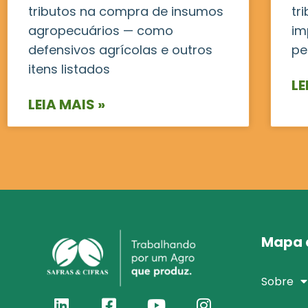
tributos na compra de insumos
tr
agropecuários — como
im
defensivos agrícolas e outros
pe
itens listados
LE
LEIA MAIS »
Mapa d
Sobre