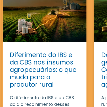
Diferimento do IBS e
D
da CBS nos insumos
g
agropecuários: o que
C
muda para o
t
produtor rural
a
O diferimento do IBS e da CBS
A 
adia o recolhimento desses
ru