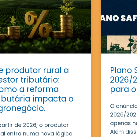
e produtor rural a
Plano 
estor tributário:
2026/2
omo a reforma
para o
ributária impacta o
O anúncio
gronegócio.
2026/2027
apenas n
partir de 2026, o produtor
Além disso
ral entra numa nova lógica