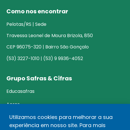
Como nos encontrar
Pelotas/RS | Sede
Travessa Leonel de Moura Brizola, 850
CEP 96075-320 | Bairro São Gonçalo
(53) 3227-1010 | (53) 9 9936-4052
Grupo Safras & Cifras
Educasafras
Acres
Utilizamos cookies para melhorar a sua
experiência em nosso site. Para mais
©Safras&Cifras