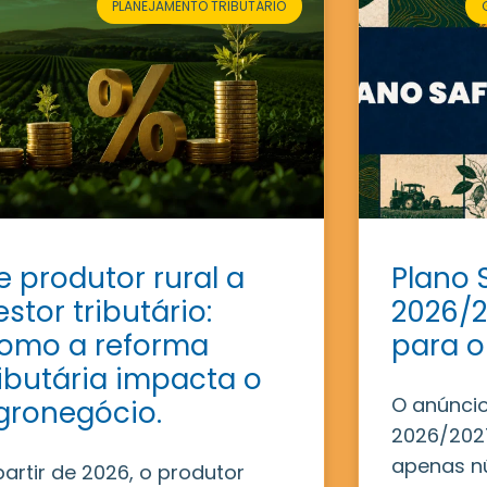
PLANEJAMENTO TRIBUTÁRIO
e produtor rural a
Plano 
estor tributário:
2026/2
omo a reforma
para o
ributária impacta o
O anúncio
gronegócio.
2026/2027
apenas n
partir de 2026, o produtor