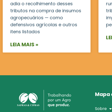
adia o recolhimento desses
ru
tributos na compra de insumos
tr
agropecuários — como
im
defensivos agrícolas e outros
pe
itens listados
LE
LEIA MAIS »
Mapa d
Sobre