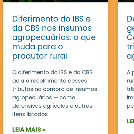
Diferimento do IBS e
D
da CBS nos insumos
g
agropecuários: o que
C
muda para o
t
produtor rural
a
O diferimento do IBS e da CBS
A 
adia o recolhimento desses
ru
tributos na compra de insumos
tr
agropecuários — como
im
defensivos agrícolas e outros
pe
itens listados
LE
LEIA MAIS »