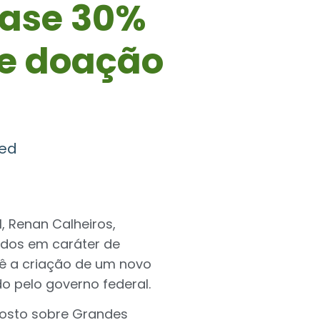
ase 30%
re doação
zed
, Renan Calheiros,
sados em caráter de
evê a criação de um novo
o pelo governo federal.
posto sobre Grandes