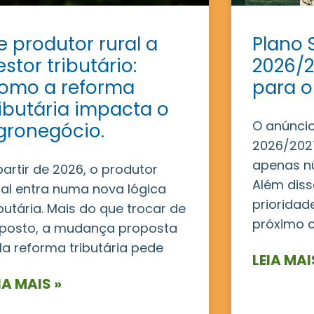
e produtor rural a
Plano 
estor tributário:
2026/2
omo a reforma
para o
ributária impacta o
O anúncio
gronegócio.
2026/2027
apenas n
partir de 2026, o produtor
Além disso
ral entra numa nova lógica
prioridad
ibutária. Mais do que trocar de
próximo c
posto, a mudança proposta
la reforma tributária pede
LEIA MAI
IA MAIS »