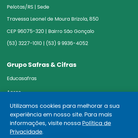
Pelotas/RS | Sede
Travessa Leonel de Moura Brizola, 850
CEP 96075-320 | Bairro São Gonçalo
(53) 3227-1010 | (53) 9 9936-4052
Grupo Safras & Cifras
Educasafras
Acres
Utilizamos cookies para melhorar a sua
experiência em nosso site. Para mais
©Safras&Cifras
informações, visite nossa
Política de
Relatório de Transparência Salarial
Privacidade
.