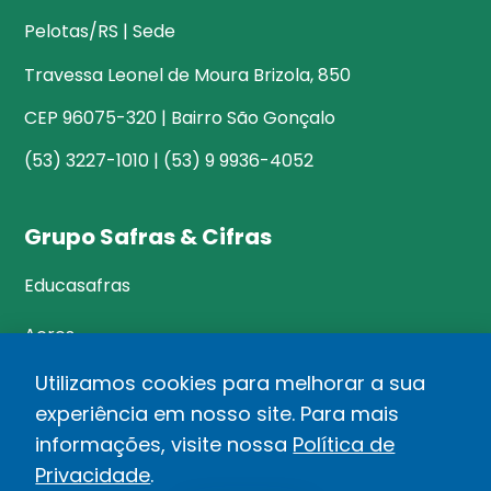
Pelotas/RS | Sede
Travessa Leonel de Moura Brizola, 850
CEP 96075-320 | Bairro São Gonçalo
(53) 3227-1010 | (53) 9 9936-4052
Grupo Safras & Cifras
Educasafras
Acres
Utilizamos cookies para melhorar a sua
experiência em nosso site. Para mais
©Safras&Cifras
informações, visite nossa
Política de
Relatório de Transparência Salarial
Privacidade
.