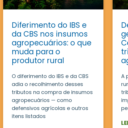
Diferimento do IBS e
D
da CBS nos insumos
g
agropecuários: o que
C
muda para o
t
produtor rural
a
O diferimento do IBS e da CBS
A 
adia o recolhimento desses
ru
tributos na compra de insumos
tr
agropecuários — como
im
defensivos agrícolas e outros
pe
itens listados
LE