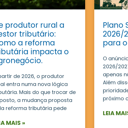
e produtor rural a
Plano 
estor tributário:
2026/2
omo a reforma
para o
ributária impacta o
O anúncio
gronegócio.
2026/2027
apenas n
partir de 2026, o produtor
Além disso
ral entra numa nova lógica
prioridad
ibutária. Mais do que trocar de
próximo c
posto, a mudança proposta
la reforma tributária pede
LEIA MAI
IA MAIS »