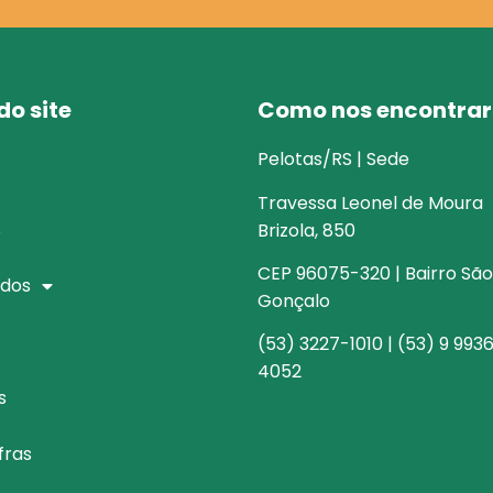
o site
Como nos encontrar
Pelotas/RS | Sede
Travessa Leonel de Moura
s
Brizola, 850
CEP 96075-320 | Bairro São
dos
Gonçalo
(53) 3227-1010 | (53) 9 993
4052
s
fras