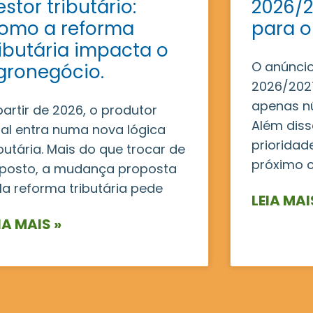
estor tributário:
2026/2
omo a reforma
para o
ributária impacta o
O anúncio
gronegócio.
2026/2027
apenas n
partir de 2026, o produtor
Além disso
ral entra numa nova lógica
prioridad
ibutária. Mais do que trocar de
próximo c
posto, a mudança proposta
la reforma tributária pede
LEIA MAI
IA MAIS »