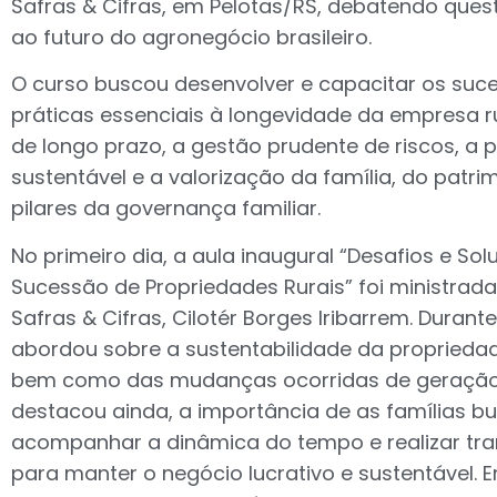
Safras & Cifras, em Pelotas/RS, debatendo ques
ao futuro do agronegócio brasileiro.
O curso buscou desenvolver e capacitar os suc
práticas essenciais à longevidade da empresa ru
de longo prazo, a gestão prudente de riscos, a 
sustentável e a valorização da família, do patr
pilares da governança familiar.
No primeiro dia, a aula inaugural “Desafios e So
Sucessão de Propriedades Rurais” foi ministrada
Safras & Cifras, Cilotér Borges Iribarrem. Durant
abordou sobre a sustentabilidade da propriedad
bem como das mudanças ocorridas de geração 
destacou ainda, a importância de as famílias 
acompanhar a dinâmica do tempo e realizar tr
para manter o negócio lucrativo e sustentável. 