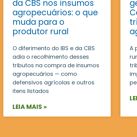
da CBS nos insumos
g
agropecuários: o que
C
muda para o
t
produtor rural
a
O diferimento do IBS e da CBS
A 
adia o recolhimento desses
ru
tributos na compra de insumos
tr
agropecuários — como
im
defensivos agrícolas e outros
pe
itens listados
LE
LEIA MAIS »