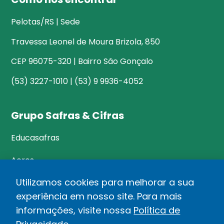
Pelotas/RS | Sede
Travessa Leonel de Moura Brizola, 850
CEP 96075-320 | Bairro São Gonçalo
(53) 3227-1010 | (53) 9 9936-4052
Grupo Safras & Cifras
Educasafras
Acres
Utilizamos cookies para melhorar a sua
experiência em nosso site. Para mais
©Safras&Cifras
informações, visite nossa
Política de
Relatório de Transparência Salarial