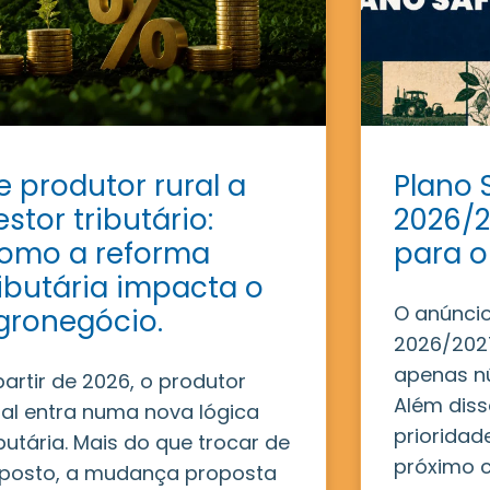
e produtor rural a
Plano 
estor tributário:
2026/2
omo a reforma
para o
ributária impacta o
O anúncio
gronegócio.
2026/2027
apenas n
partir de 2026, o produtor
Além disso
ral entra numa nova lógica
prioridad
ibutária. Mais do que trocar de
próximo c
posto, a mudança proposta