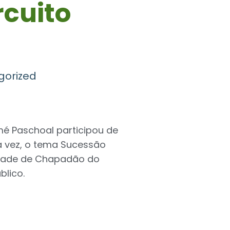
rcuito
gorized
mé Paschoal participou de
a vez, o tema Sucessão
cidade de Chapadão do
blico.