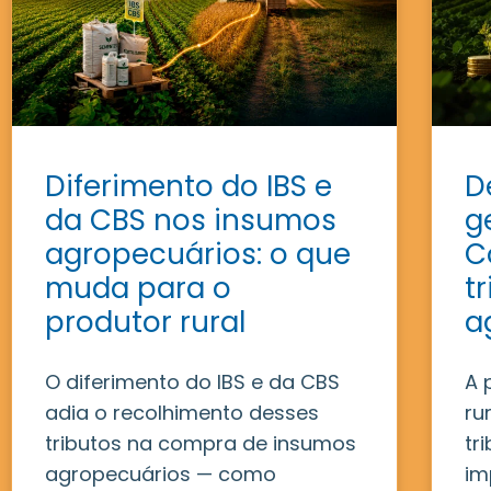
Diferimento do IBS e
D
da CBS nos insumos
g
agropecuários: o que
C
muda para o
t
produtor rural
a
O diferimento do IBS e da CBS
A 
adia o recolhimento desses
ru
tributos na compra de insumos
tr
agropecuários — como
im