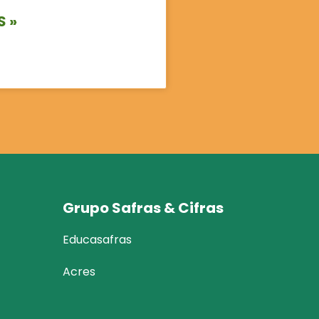
S »
Grupo Safras & Cifras
Educasafras
Acres