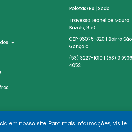
Pelotas/RS | Sede
Travessa Leonel de Moura
s
Brizola, 850
CEP 96075-320 | Bairro São
dos
Gonçalo
(53) 3227-1010 | (53) 9 993
4052
s
fras
cia em nosso site. Para mais informações, visite
rio de Transparência Salarial
Política de privacidad