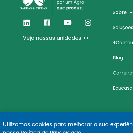
Sobre
Soluçõe
Veja nossas unidades >>
+Conteú
Blog
Carreira
Educasa
Utilizamos cookies para melhorar a sua experiên
©Safras&Cifras
Relató
nossa
Política de Privacidade
.