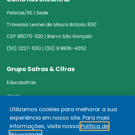
Pelotas/RS | Sede
Travessa Leonel de Moura Brizola, 850
CEP 96075-320 | Bairro São Gonçalo
(53) 3227-1010 | (53) 9 9936-4052
Grupo Safras & Cifras
Educasafras
Acres
Utilizamos cookies para melhorar a sua
experiência em nosso site. Para mais
©Safras&Cifras
informações, visite nossa
Política de
Relatório de Transparência Salarial
Privacidade
.