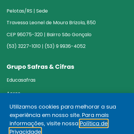
Pelotas/RS | Sede
Travessa Leonel de Moura Brizola, 850
CEP 96075-320 | Bairro São Gonçalo
(53) 3227-1010 | (53) 9 9936-4052
Grupo Safras & Cifras
Educasafras
Acres
Utilizamos cookies para melhorar a sua
experiência em nosso site. Para mais
©Safras&Cifras
informações, visite nossa
Política de
Relatório de Transparência Salarial
Privacidade
.