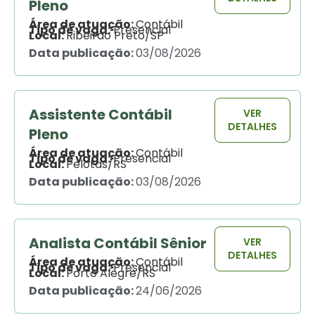
Pleno
Área de atuação:
Contábil
Tipo de vaga:
Presencial
Local:
Ribeirão Preto/SP
Data publicação:
03/08/2026
Assistente Contábil
VER
DETALHES
Pleno
Área de atuação:
Contábil
Tipo de vaga:
Presencial
Local:
Pelotas/RS
Data publicação:
03/08/2026
Analista Contábil Sênior
VER
DETALHES
Área de atuação:
Contábil
Tipo de vaga:
Presencial
Local:
Porto Alegre/RS
Data publicação:
24/06/2026