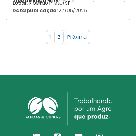
Tipo de vaga:
Presencial
Local:
Ribeirão Preto/SP
Data publicação:
27/05/2026
1
2
Próxima