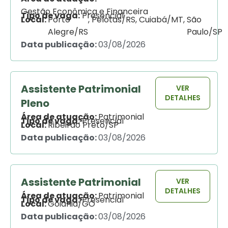
Gestão Econômica e Financeira
Tipo de vaga:
Presencial
Local:
Porto
, 
Pelotas/RS
, 
Cuiabá/MT
, 
São
Alegre/RS
Paulo/SP
Data publicação:
03/08/2026
Assistente Patrimonial
VER
DETALHES
Pleno
Área de atuação:
Patrimonial
Tipo de vaga:
Presencial
Local:
Ribeirão Preto/SP
Data publicação:
03/08/2026
Assistente Patrimonial
VER
DETALHES
Área de atuação:
Patrimonial
Tipo de vaga:
Presencial
Local:
Goiânia/GO
Data publicação:
03/08/2026