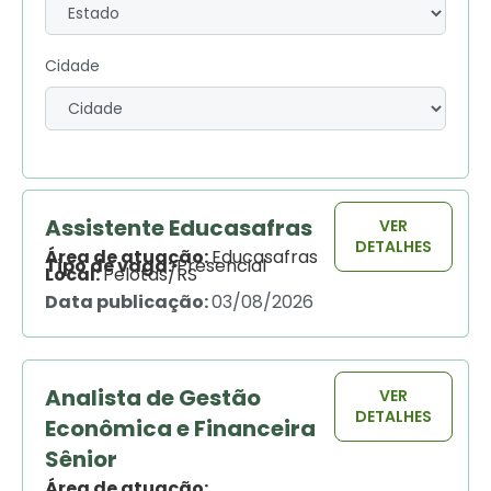
Cidade
Assistente Educasafras
VER
DETALHES
Área de atuação:
Educasafras
Tipo de vaga:
Presencial
Local:
Pelotas/RS
Data publicação:
03/08/2026
Analista de Gestão
VER
DETALHES
Econômica e Financeira
Sênior
Área de atuação: