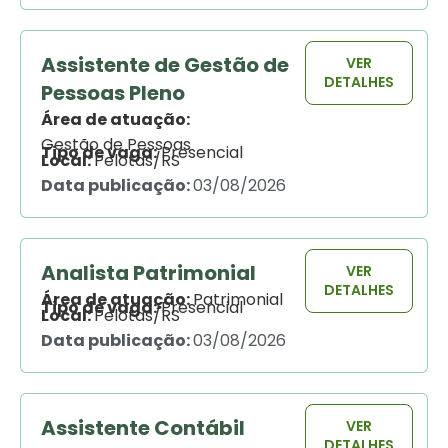
Assistente de Gestão de
VER
DETALHES
Pessoas Pleno
Área de atuação:
Gestão de Pessoas
Tipo de vaga:
Presencial
Local:
Pelotas/RS
Data publicação:
03/08/2026
Analista Patrimonial
VER
DETALHES
Área de atuação:
Patrimonial
Tipo de vaga:
Presencial
Local:
Pelotas/RS
Data publicação:
03/08/2026
Assistente Contábil
VER
DETALHES