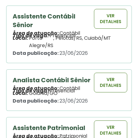
Assistente Contábil
VER
DETALHES
Sênior
Área de atuação:
Contábil
Tipo de vaga:
Presencial
Local:
Porto
, 
Pelotas/RS
, 
Cuiabá/MT
Alegre/RS
Data publicação:
23/06/2026
Analista Contábil Sênior
VER
DETALHES
Área de atuação:
Contábil
Tipo de vaga:
Presencial
Local:
Goiânia/GO
Data publicação:
23/06/2026
Assistente Patrimonial
VER
DETALHES
Área de atuação:
Patrimonial