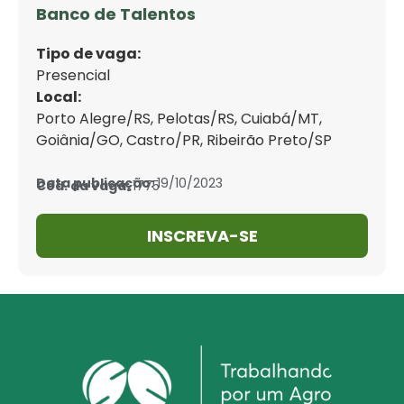
Banco de Talentos
Tipo de vaga:
Presencial
Local:
Porto Alegre/RS
, 
Pelotas/RS
, 
Cuiabá/MT
, 
Goiânia/GO
, 
Castro/PR
, 
Ribeirão Preto/SP
Data publicação:
19/10/2023
Cód. da vaga:
1775
INSCREVA-SE