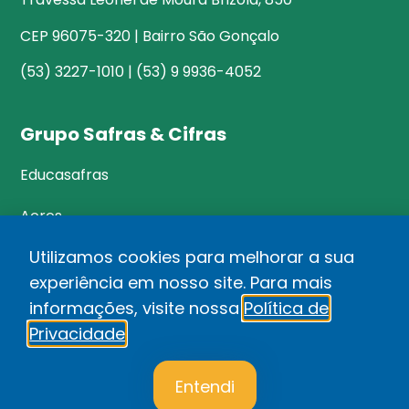
CEP 96075-320 | Bairro São Gonçalo
(53) 3227-1010 | (53) 9 9936-4052
Grupo Safras & Cifras
Educasafras
Acres
Utilizamos cookies para melhorar a sua
experiência em nosso site. Para mais
©Safras&Cifras
informações, visite nossa
Política de
Relatório de Transparência Salarial
Privacidade
.
1
Política de privacidade
Entendi