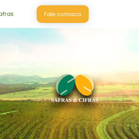
afras
Fale conosco