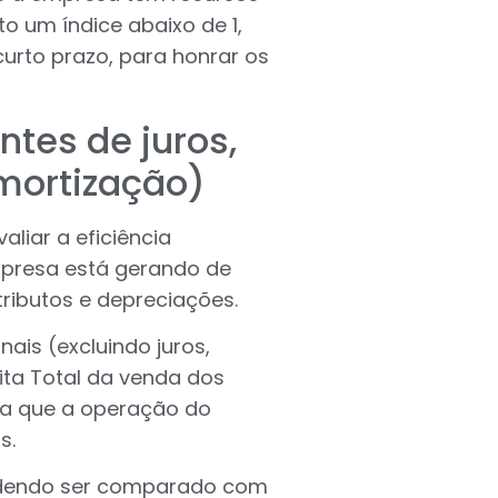
o um índice abaixo de 1,
curto prazo, para honrar os
ntes de juros,
mortização)
aliar a eficiência
mpresa está gerando de
tributos e depreciações.
nais (excluindo juros,
ita Total da venda dos
ca que a operação do
s.
odendo ser comparado com