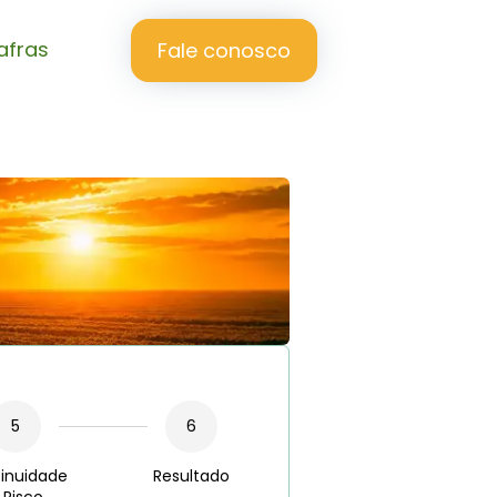
afras
Fale conosco
5
6
inuidade
Resultado
 Risco