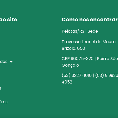
o site
Como nos encontrar
Pelotas/RS | Sede
Travessa Leonel de Moura
s
Brizola, 850
CEP 96075-320 | Bairro São
dos
Gonçalo
(53) 3227-1010 | (53) 9 993
4052
s
fras