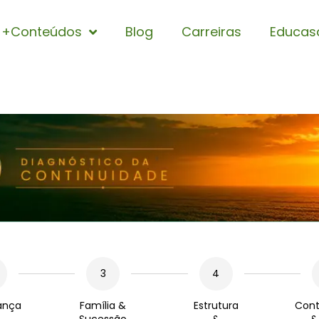
+Conteúdos
Blog
Carreiras
Educas
3
4
ança
Família &
Estrutura
Cont
Sucessão
&
&