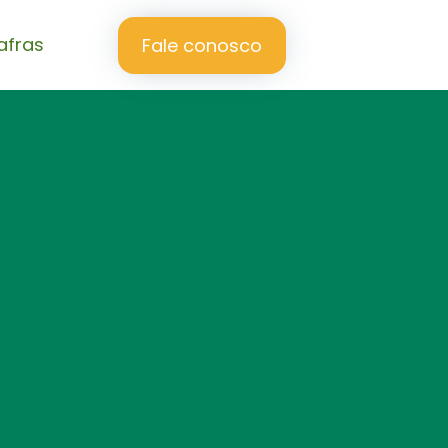
afras
Fale conosco