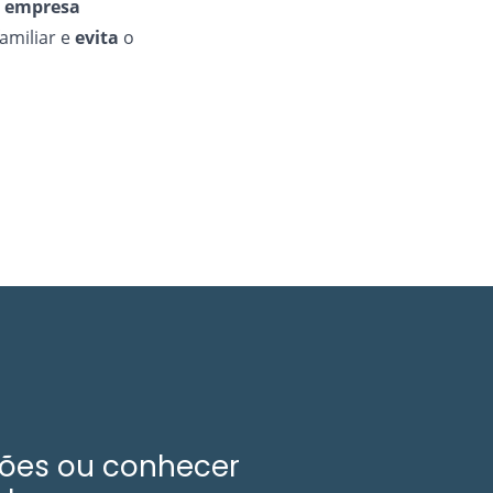
a
empresa
amiliar e
evita
o
ções ou conhecer