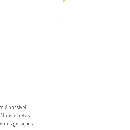
Acessar solução
te é possível
filhos e netos,
rentes gerações