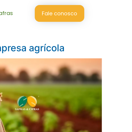
afras
Fale conosco
presa agrícola