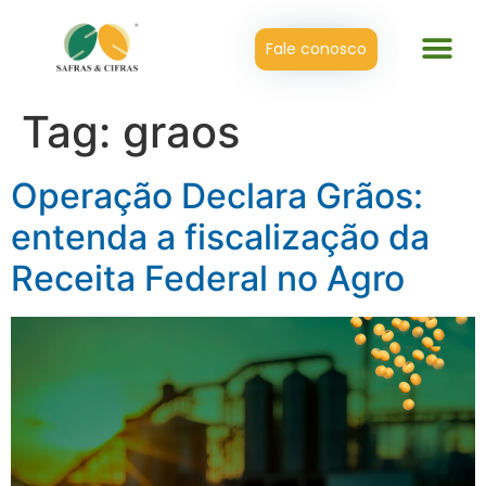
Fale conosco
Tag:
graos
Operação Declara Grãos:
entenda a fiscalização da
Receita Federal no Agro