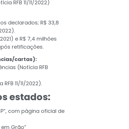
ícia RFB 11/11/2022)
s declarados; R$ 33,8
2022).
2021) e R$ 7,4 milhões
ós retificações.
cias/cartas):
ências (Notícia RFB
RFB 11/11/2022).
s estados:
P”, com página oficial de
o em Grão”