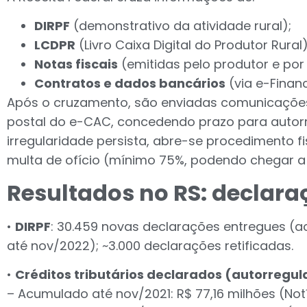
DIRPF
(demonstrativo da atividade rural);
LCDPR
(Livro Caixa Digital do Produtor Rural)
Notas fiscais
(emitidas pelo produtor e por
Contratos e dados bancários
(via e-Financ
Após o cruzamento, são enviadas comunicações 
postal do e-CAC, concedendo prazo para autorr
irregularidade persista, abre-se procedimento f
multa de ofício (mínimo 75%, podendo chegar a
Resultados no RS: declara
•
DIRPF
: 30.459 novas declarações entregues (a
até nov/2022); ~3.000 declarações retificadas.
•
Créditos tributários declarados (autorregul
– Acumulado até nov/2021: R$ 77,16 milhões (Notí