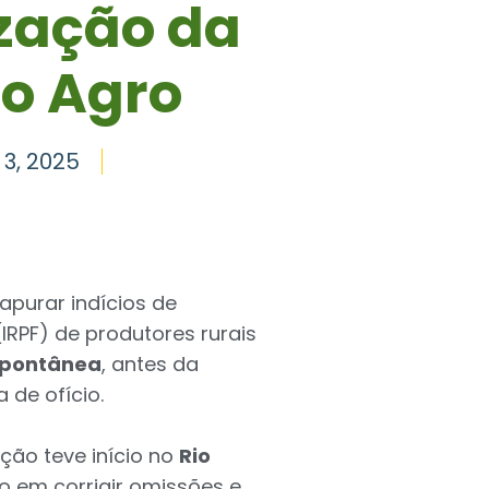
ização da
no Agro
3, 2025
purar indícios de
RPF) de produtores rurais
spontânea
, antes da
 de ofício.
ção teve início no
Rio
o em corrigir omissões e