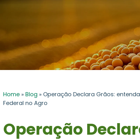
Home
»
Blog
»
Operação Declara Grãos: entenda 
Federal no Agro
Operação Declar