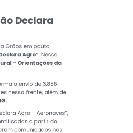
ão Declara
ara Grãos em pauta
Declara Agro”
. Nesse
Rural – Orientações da
orma o envio de 3.856
es nessa frente, além de
MG.
Declara Agro – Aeronaves”,
tificadas a partir do
s foram comunicados nos