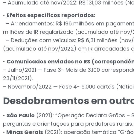
– Acumulado até nov/2022: R$ 131,03 milhões (Not
•
Efeitos específicos reportados:
– Arrendamentos: R$ 196 milhões em pagamento
milhões de IR regularizado (acumulado até nov/
– Deduções com veículos: R$ 6,31 milhões (nov/
(acumulado até nov/2022) em IR arrecadados ap
•
Comunicados enviados no RS (correspondên
– Julho/2021 — Fase 3- Mais de 3.100 correspond
23/11/2021).
– Novembro/2022 — Fase 4- 6.000 cartas (Notícia 
Desdobramentos em outro
•
São Paulo
(2021): “Operação Declara Grãos – S
perguntas e orientações para produtores rurais.
•
Minas Gerais
(2021): operação temática “Grã