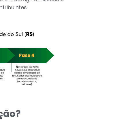
tribuintes.
ação?