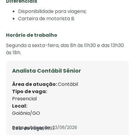
Diferenciais
Disponibilidade para viagens;
Carteira de motorista B.
Horário de trabalho
Segunda a sexta-feira, das 8h às 11h30 e das 13h30
às 18h.
Analista Contábil Sênior
Área de atuação:
Contábil
Tipo de vaga:
Presencial
Local:
Goiânia/GO
Data publicação:
23/06/2026
Cód. da vaga:
6033