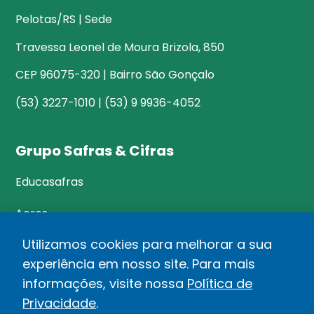
Pelotas/RS | Sede
Travessa Leonel de Moura Brizola, 850
CEP 96075-320 | Bairro São Gonçalo
(53) 3227-1010 | (53) 9 9936-4052
Grupo Safras & Cifras
Educasafras
Acres
Utilizamos cookies para melhorar a sua
experiência em nosso site. Para mais
©Safras&Cifras
informações, visite nossa
Política de
Relatório de Transparência Salarial
Privacidade
.