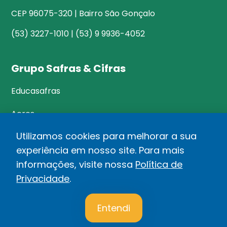
CEP 96075-320 | Bairro São Gonçalo
(53) 3227-1010 | (53) 9 9936-4052
Grupo Safras & Cifras
Educasafras
Acres
Utilizamos cookies para melhorar a sua
experiência em nosso site. Para mais
©Safras&Cifras
informações, visite nossa
Política de
Relatório de Transparência Salarial
Privacidade
.
1
Política de privacidade
Entendi
Desenvolvido por