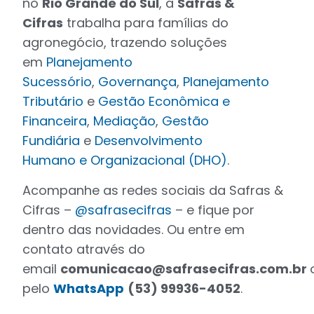
no
Rio Grande do Sul
, a
Safras &
Cifras
trabalha para famílias do
agronegócio, trazendo soluções
em
Planejamento
Sucessório
,
Governança
,
Planejamento
Tributário
e
Gestão Econômica e
Financeira
,
Mediação
,
Gestão
Fundiária
e
Desenvolvimento
Humano
e
Organizacional (DHO)
.
Acompanhe as redes sociais da Safras &
Cifras –
@safrasecifras
– e fique por
dentro das novidades. Ou entre em
contato através do
email
comunicacao@safrasecifras.com.br
pelo
WhatsApp
(53) 99936-4052
.