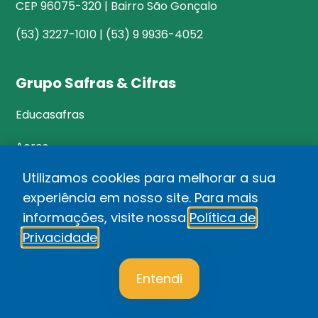
CEP 96075-320 | Bairro São Gonçalo
(53) 3227-1010 | (53) 9 9936-4052
Grupo Safras & Cifras
Educasafras
Acres
Utilizamos cookies para melhorar a sua
experiência em nosso site. Para mais
©Safras&Cifras
informações, visite nossa
Política de
Relatório de Transparência Salarial
Privacidade
.
1
Política de privacidade
Entendi
Desenvolvido por