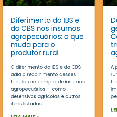
Diferimento do IBS e
D
da CBS nos insumos
g
agropecuários: o que
C
muda para o
t
produtor rural
a
O diferimento do IBS e da CBS
A 
adia o recolhimento desses
ru
tributos na compra de insumos
tr
agropecuários — como
im
defensivos agrícolas e outros
pe
itens listados
LE