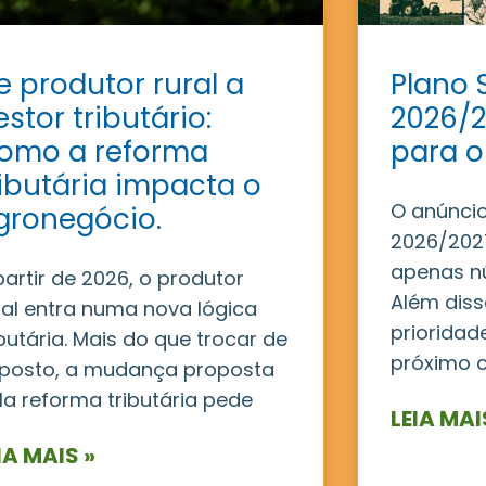
e produtor rural a
Plano 
estor tributário:
2026/2
omo a reforma
para o
ributária impacta o
O anúncio
gronegócio.
2026/2027
apenas n
partir de 2026, o produtor
Além disso
ral entra numa nova lógica
prioridad
ibutária. Mais do que trocar de
próximo c
posto, a mudança proposta
la reforma tributária pede
LEIA MAI
IA MAIS »