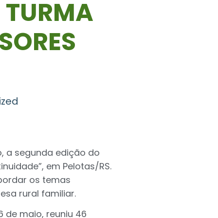
A TURMA
SORES
ized
o, a segunda edição do
inuidade”, em Pelotas/RS.
abordar os temas
a rural familiar.
6 de maio, reuniu 46