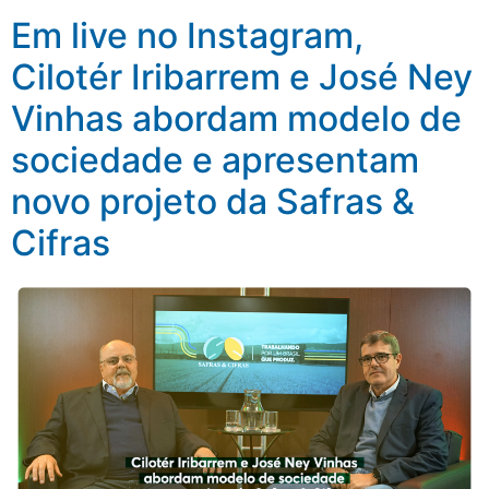
Em live no Instagram,
Cilotér Iribarrem e José Ney
Vinhas abordam modelo de
sociedade e apresentam
novo projeto da Safras &
Cifras