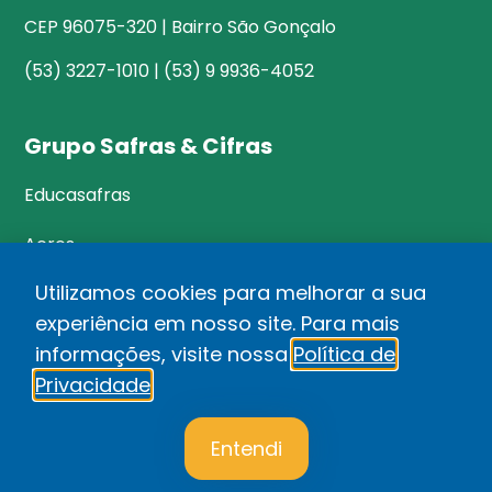
CEP 96075-320 | Bairro São Gonçalo
(53) 3227-1010 | (53) 9 9936-4052
Grupo Safras & Cifras
Educasafras
Acres
Utilizamos cookies para melhorar a sua
experiência em nosso site. Para mais
©Safras&Cifras
informações, visite nossa
Política de
Relatório de Transparência Salarial
Privacidade
.
1
Política de privacidade
Entendi
Desenvolvido por