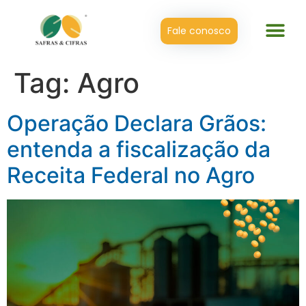
Fale conosco
Tag:
Agro
Operação Declara Grãos:
entenda a fiscalização da
Receita Federal no Agro