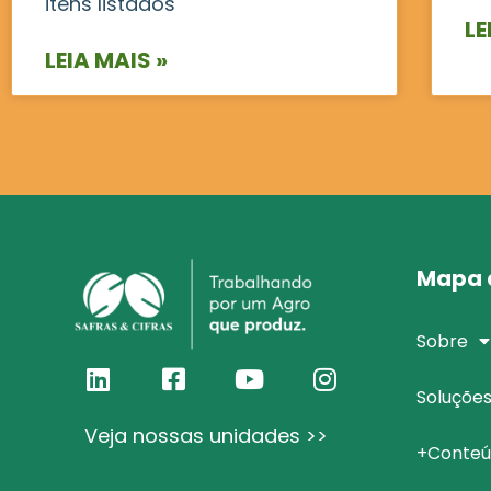
itens listados
LE
LEIA MAIS »
Mapa d
Sobre
Soluçõe
Veja nossas unidades >>
+Conteú