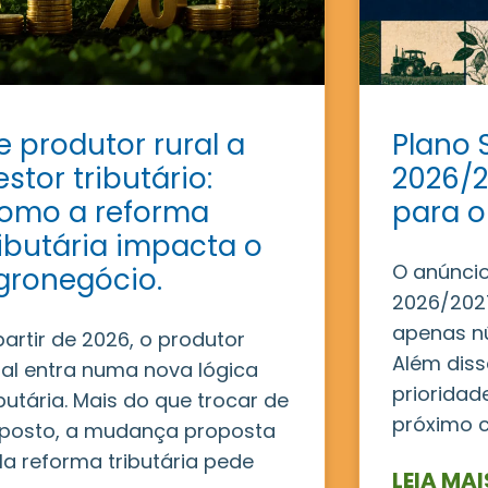
e produtor rural a
Plano 
estor tributário:
2026/2
omo a reforma
para o
ributária impacta o
O anúncio
gronegócio.
2026/2027
apenas n
partir de 2026, o produtor
Além disso
ral entra numa nova lógica
prioridad
ibutária. Mais do que trocar de
próximo c
posto, a mudança proposta
la reforma tributária pede
LEIA MAI