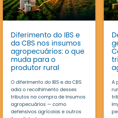
Diferimento do IBS e
D
da CBS nos insumos
g
agropecuários: o que
C
muda para o
t
produtor rural
a
O diferimento do IBS e da CBS
A 
adia o recolhimento desses
ru
tributos na compra de insumos
tr
agropecuários — como
im
defensivos agrícolas e outros
pe