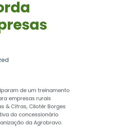
orda
presas
zed
iciparam de um treinamento
ara empresas rurais
s & Cifras, Cilotér Borges
tiva do concessionário
ganização da Agrobravo.