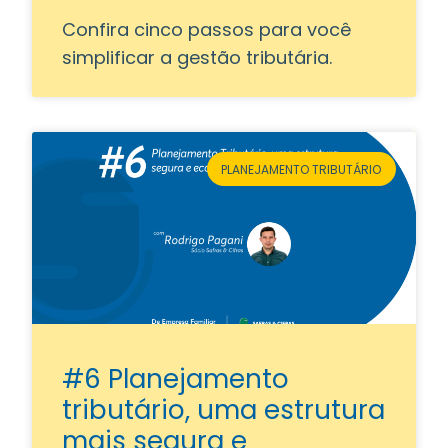
Confira cinco passos para você
simplificar a gestão tributária.
PLANEJAMENTO TRIBUTÁRIO
#6 Planejamento
tributário, uma estrutura
mais segura e