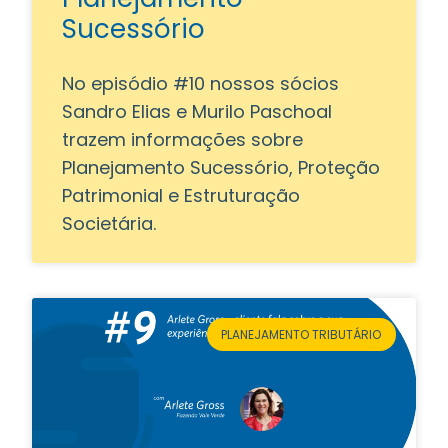
Sucessório
No episódio #10 nossos sócios
Sandro Elias e Murilo Paschoal
trazem informações sobre
Planejamento Sucessório, Proteção
Patrimonial e Estruturação
Societária.
PLANEJAMENTO TRIBUTÁRIO