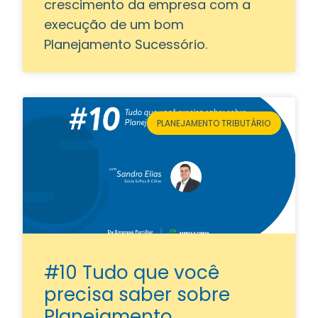
crescimento da empresa com a
execução de um bom
Planejamento Sucessório.
PLANEJAMENTO TRIBUTÁRIO
#10 Tudo que você
precisa saber sobre
Planejamento