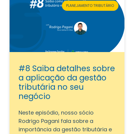
PLANEJAMENTO TRIBUTÁRIO
#8 Saiba detalhes sobre
a aplicação da gestão
tributária no seu
negócio
Neste episódio, nosso sócio
Rodrigo Pagani fala sobre a
importância da gestão tributária e