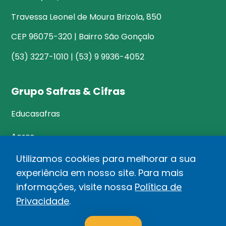
Travessa Leonel de Moura Brizola, 850
CEP 96075-320 | Bairro São Gonçalo
(53) 3227-1010 | (53) 9 9936-4052
Grupo Safras & Cifras
Educasafras
Acres
Utilizamos cookies para melhorar a sua
experiência em nosso site. Para mais
©Safras&Cifras
informações, visite nossa
Política de
Relatório de Transparência Salarial
Privacidade
.
1
Política de privacidade