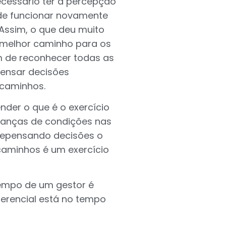
necessário ter a percepção
de funcionar novamente
 Assim, o que deu muito
o melhor caminho para os
ém de reconhecer todas as
pensar decisões
 caminhos.
nder o que é o exercício
danças de condições nas
 repensando decisões o
caminhos é um exercício
tempo de um gestor é
iferencial está no tempo