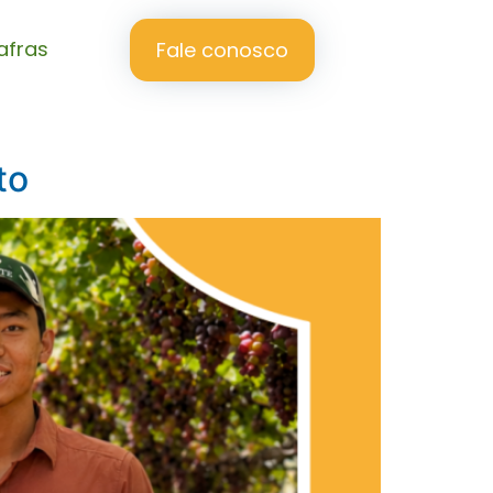
afras
Fale conosco
to